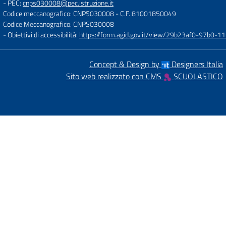
- PEC:
cnps030008@pec.istruzione.it
Codice meccanografico: CNPS030008
- C.F. 81001850049
Codice Meccanografico: CNPS030008
- Obiettivi di accessibilità:
https://form.agid.gov.it/view/29b23af0-97b0-
Concept & Design by
Designers Italia
Sito web realizzato con CMS
SCUOLASTICO