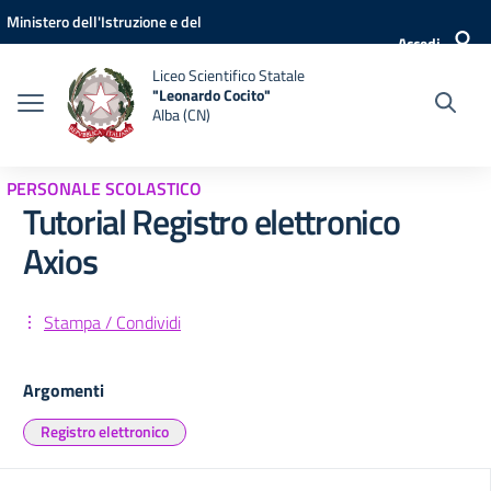
Vai ai contenuti
Vai al menu di navigazione
Vai al footer
Ministero dell'Istruzione e del
Accedi
Merito
Liceo Scientifico Statale
"Leonardo Cocito"
Alba (CN)
PERSONALE SCOLASTICO
Tutorial Registro elettronico
Axios
Stampa / Condividi
Argomenti
Registro elettronico