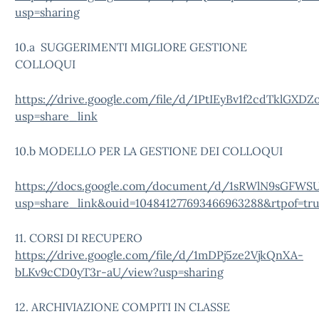
usp=sharing
10.a SUGGERIMENTI MIGLIORE GESTIONE
COLLOQUI
https://drive.google.com/file/d/1PtIEyBv1f2cdTklGXD
usp=share_link
10.b MODELLO PER LA GESTIONE DEI COLLOQUI
https://docs.google.com/document/d/1sRWlN9sGFWSU
usp=share_link&ouid=104841277693466963288&rtpof=tr
11. CORSI DI RECUPERO
https://drive.google.com/file/d/1mDPj5ze2VjkQnXA-
bLKv9cCD0yT3r-aU/view?usp=sharing
12. ARCHIVIAZIONE COMPITI IN CLASSE