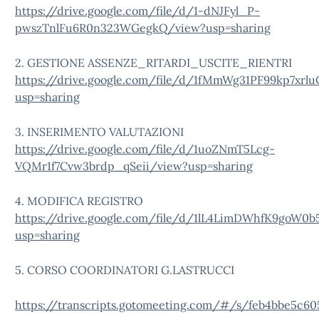
https://drive.google.com/file/d/1-dNJFyl_P-
pwszTnlFu6R0n323WGegkQ/view?usp=sharing
2. GESTIONE ASSENZE_RITARDI_USCITE_RIENTRI
https://drive.google.com/file/d/1fMmWg31PF99kp7xr
usp=sharing
3. INSERIMENTO VALUTAZIONI
https://drive.google.com/file/d/1uoZNmT5Lcg-
VQMr1f7Cvw3brdp_qSeii/view?usp=sharing
4. MODIFICA REGISTRO
https://drive.google.com/file/d/1lL4LimDWhfK9goW0b5
usp=sharing
5. CORSO COORDINATORI G.LASTRUCCI
https://transcripts.gotomeeting.com/#/s/feb4bbe5c6