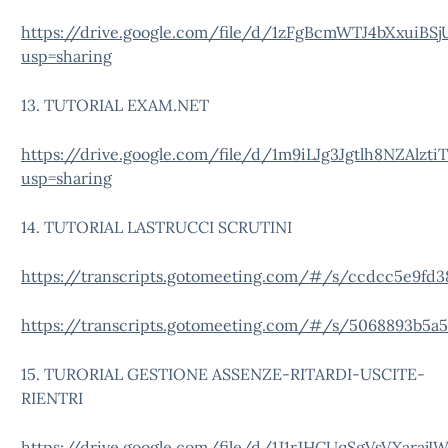
https://drive.google.com/file/d/1zFgBcmWTJ4bXxuiBS
usp=sharing
13. TUTORIAL EXAM.NET
https://drive.google.com/file/d/1m9iLJg3Jgtlh8NZAlz
usp=sharing
14. TUTORIAL LASTRUCCI SCRUTINI
https://transcripts.gotomeeting.com/#/s/ccdcc5e9fd
https://transcripts.gotomeeting.com/#/s/5068893b5a
15. TURORIAL GESTIONE ASSENZE-RITARDI-USCITE-
RIENTRI
https://drive.google.com/file/d/1J1rJHCUqSgVsVXaraj