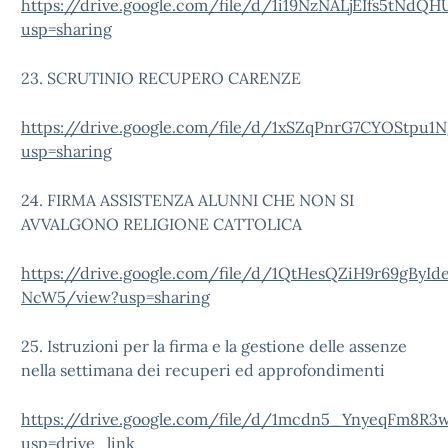
https://drive.google.com/file/d/1i19NzNALjEIfs5tNdQ
usp=sharing
23. SCRUTINIO RECUPERO CARENZE
https://drive.google.com/file/d/1xSZqPnrG7CYOStpu1
usp=sharing
24. FIRMA ASSISTENZA ALUNNI CHE NON SI
AVVALGONO RELIGIONE CATTOLICA
https://drive.google.com/file/d/1QtHesQZiH9r69gByI
NcW5/view?usp=sharing
25. Istruzioni per la firma e la gestione delle assenze
nella settimana dei recuperi ed approfondimenti
https://drive.google.com/file/d/1mcdn5_YnyeqFm8R
usp=drive_link