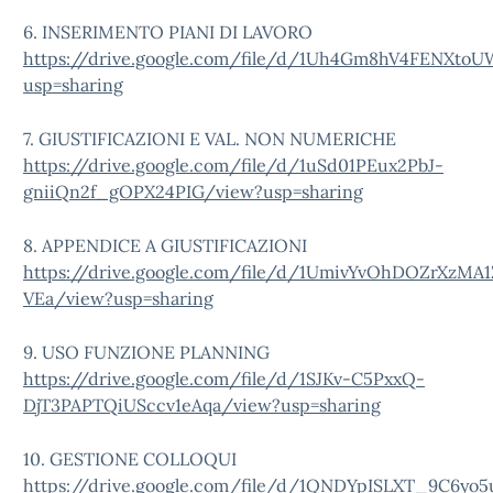
6. INSERIMENTO PIANI DI LAVORO
https://drive.google.com/file/d/1Uh4Gm8hV4FENXto
usp=sharing
7. GIUSTIFICAZIONI E VAL. NON NUMERICHE
https://drive.google.com/file/d/1uSd01PEux2PbJ-
gniiQn2f_gOPX24PIG/view?usp=sharing
8. APPENDICE A GIUSTIFICAZIONI
https://drive.google.com/file/d/1UmivYvOhDOZrXzM
VEa/view?usp=sharing
9. USO FUNZIONE PLANNING
https://drive.google.com/file/d/1SJKv-C5PxxQ-
DjT3PAPTQiUSccv1eAqa/view?usp=sharing
10. GESTIONE COLLOQUI
https://drive.google.com/file/d/1QNDYpISLXT_9C6y