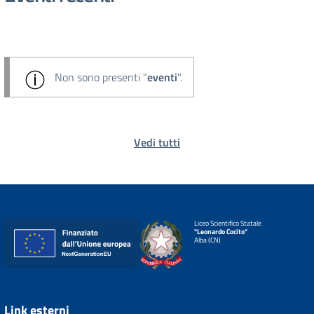
Non sono presenti "
eventi
".
Vedi tutti
Liceo Scientifico Statale
"Leonardo Cocito"
Alba (CN)
Link esterni