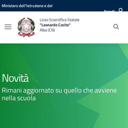
Vai ai contenuti
Vai al menu di navigazione
Vai al footer
Ministero dell'Istruzione e del
Accedi
Merito
Liceo Scientifico Statale
"Leonardo Cocito"
Alba (CN)
Novità
Rimani aggiornato su quello che avviene
nella scuola