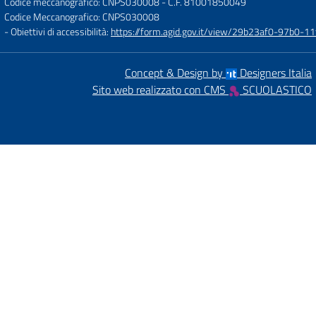
Codice meccanografico: CNPS030008
- C.F. 81001850049
Codice Meccanografico: CNPS030008
- Obiettivi di accessibilità:
https://form.agid.gov.it/view/29b23af0-97b0-
Concept & Design by
Designers Italia
Sito web realizzato con CMS
SCUOLASTICO