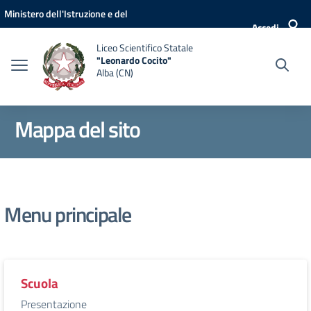
Vai ai contenuti
Vai al menu di navigazione
Vai al footer
Ministero dell'Istruzione e del
Accedi
Merito
Liceo Scientifico Statale
"Leonardo Cocito"
Alba (CN)
Mappa del sito
Menu principale
Scuola
Presentazione