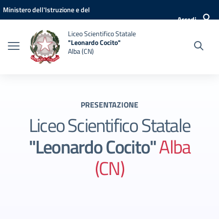
Vai ai contenuti
Vai al menu di navigazione
Vai al footer
Ministero dell'Istruzione e del
Accedi
Merito
Liceo Scientifico Statale
"Leonardo Cocito"
Alba (CN)
PRESENTAZIONE
Liceo Scientifico Statale
"Leonardo Cocito"
Alba
(CN)