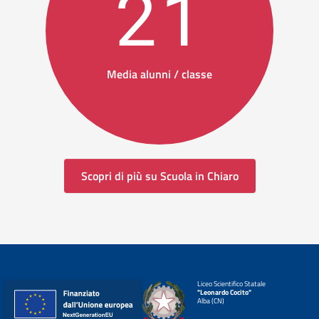
21
Media alunni / classe
Scopri di più su Scuola in Chiaro
Liceo Scientifico Statale
"Leonardo Cocito"
Alba (CN)