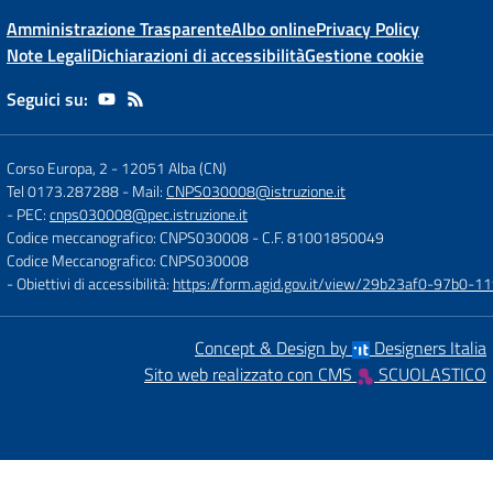
Amministrazione Trasparente
Albo online
Privacy Policy
Note Legali
Dichiarazioni di accessibilità
Gestione cookie
Seguici su:
Corso Europa, 2
-
12051 Alba (CN)
Tel 0173.287288
- Mail:
CNPS030008@istruzione.it
- PEC:
cnps030008@pec.istruzione.it
Codice meccanografico: CNPS030008
- C.F. 81001850049
Codice Meccanografico: CNPS030008
- Obiettivi di accessibilità:
https://form.agid.gov.it/view/29b23af0-97b0-
Concept & Design by
Designers Italia
Sito web realizzato con CMS
SCUOLASTICO