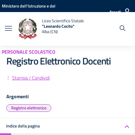
Vai ai contenuti
Vai al menu di navigazione
Vai al footer
Ministero dell'Istruzione e del
Accedi
Merito
Liceo Scientifico Statale
"Leonardo Cocito"
Alba (CN)
PERSONALE SCOLASTICO
Registro Elettronico Docenti
Stampa / Condividi
Argomenti
Registro elettronico
Indice della pagina