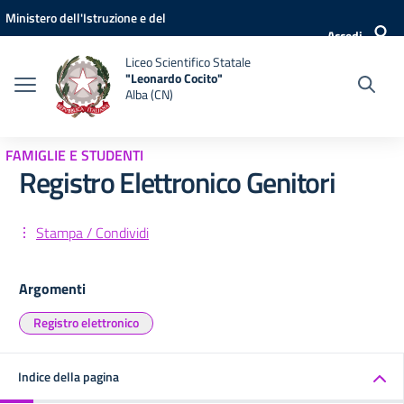
Vai ai contenuti
Vai al menu di navigazione
Vai al footer
Ministero dell'Istruzione e del
Accedi
Merito
Liceo Scientifico Statale
"Leonardo Cocito"
Alba (CN)
FAMIGLIE E STUDENTI
Registro Elettronico Genitori
Stampa / Condividi
Argomenti
Registro elettronico
Indice della pagina