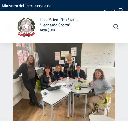
Vai ai contenuti
Vai al menu di navigazione
Vai al footer
Ministero dell'Istruzione e del
Accedi
Merito
Liceo Scientifico Statale
"Leonardo Cocito"
Alba (CN)