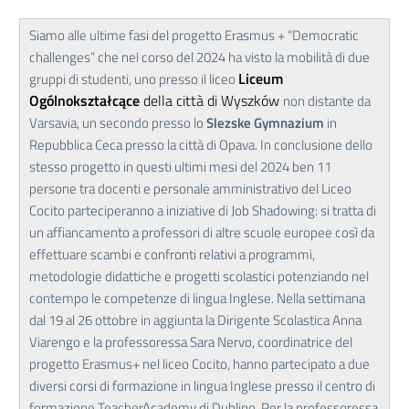
Siamo alle ultime fasi del progetto Erasmus + “Democratic
challenges” che nel corso del 2024 ha visto la mobilità di due
Liceum
gruppi di studenti, uno presso il liceo
Ogólnokształcące
della città di Wyszków
non distante da
Varsavia, un secondo presso lo
Slezske Gymnazium
in
Repubblica Ceca presso la città di Opava. In conclusione dello
stesso progetto in questi ultimi mesi del 2024 ben 11
persone tra docenti e personale amministrativo del Liceo
Cocito parteciperanno a iniziative di Job Shadowing: si tratta di
un affiancamento a professori di altre scuole europee così da
effettuare scambi e confronti relativi a programmi,
metodologie didattiche e progetti scolastici potenziando nel
contempo le competenze di lingua Inglese. Nella settimana
dal 19 al 26 ottobre in aggiunta la Dirigente Scolastica Anna
Viarengo e la professoressa Sara Nervo, coordinatrice del
progetto Erasmus+ nel liceo Cocito, hanno partecipato a due
diversi corsi di formazione in lingua Inglese presso il centro di
formazione TeacherAcademy di Dublino. Per la professoressa