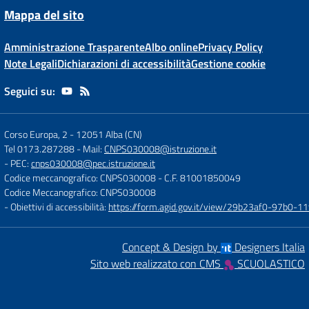
Mappa del sito
Amministrazione Trasparente
Albo online
Privacy Policy
Note Legali
Dichiarazioni di accessibilità
Gestione cookie
Seguici su:
Corso Europa, 2
-
12051 Alba (CN)
Tel 0173.287288
- Mail:
CNPS030008@istruzione.it
- PEC:
cnps030008@pec.istruzione.it
Codice meccanografico: CNPS030008
- C.F. 81001850049
Codice Meccanografico: CNPS030008
- Obiettivi di accessibilità:
https://form.agid.gov.it/view/29b23af0-97b0-
Concept & Design by
Designers Italia
Sito web realizzato con CMS
SCUOLASTICO