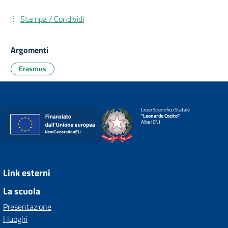
Stampa / Condividi
Argomenti
Erasmus
Liceo Scientifico Statale
"Leonardo Cocito"
Alba (CN)
Link esterni
La scuola
Presentazione
I luoghi