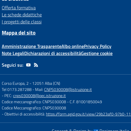
Offerta formativa
Le schede didattiche
I progetti delle classi
Mappa del sito
Amministrazione Trasparente
Albo online
Privacy Policy
Note Legali
Dichiarazioni di accessibilità
Gestione cookie
Seguici su:
Corso Europa, 2
-
12051 Alba (CN)
Tel 0173.287288
- Mail:
CNPS030008@istruzione.it
- PEC:
cnps030008@pec.istruzione.it
Codice meccanografico: CNPS030008
- C.F. 81001850049
Codice Meccanografico: CNPS030008
- Obiettivi di accessibilità:
https://form.agid.gov.it/view/29b23af0-97b0-