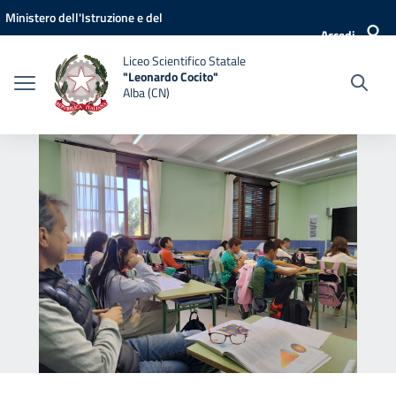
Vai ai contenuti
Vai al menu di navigazione
Vai al footer
Ministero dell'Istruzione e del
Accedi
Merito
Liceo Scientifico Statale
"Leonardo Cocito"
Alba (CN)