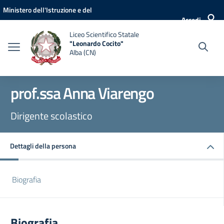
Vai ai contenuti
Vai al menu di navigazione
Vai al footer
Ministero dell'Istruzione e del
Accedi
Merito
Liceo Scientifico Statale
"Leonardo Cocito"
Alba (CN)
prof.ssa Anna Viarengo
Dirigente scolastico
Dettagli della persona
Biografia
Biografia