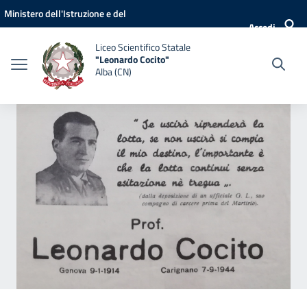
Vai ai contenuti
Vai al menu di navigazione
Vai al footer
Ministero dell'Istruzione e del
Accedi
Merito
Liceo Scientifico Statale
"Leonardo Cocito"
Alba (CN)