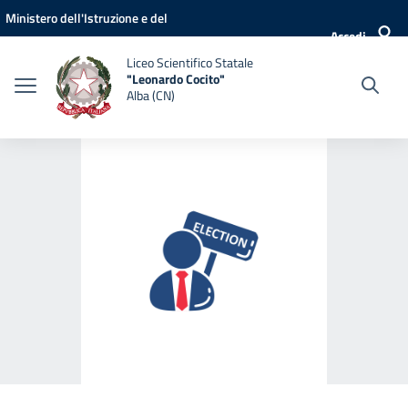
Vai ai contenuti
Vai al menu di navigazione
Vai al footer
Ministero dell'Istruzione e del
Accedi
Merito
Liceo Scientifico Statale
"Leonardo Cocito"
Alba (CN)