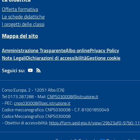
Offerta formativa
Le schede didattiche
I progetti delle classi
Mappa del sito
Amministrazione Trasparente
Albo online
Privacy Policy
Note Legali
Dichiarazioni di accessibilità
Gestione cookie
Seguici su:
Corso Europa, 2
-
12051 Alba (CN)
Tel 0173.287288
- Mail:
CNPS030008@istruzione.it
- PEC:
cnps030008@pec.istruzione.it
Codice meccanografico: CNPS030008
- C.F. 81001850049
Codice Meccanografico: CNPS030008
- Obiettivi di accessibilità:
https://form.agid.gov.it/view/29b23af0-97b0-